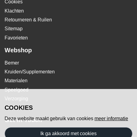
Cookies
Klachten
Retourneren & Ruilen
Sitemap
Favorieten
Webshop
Bemer
Kruiden/Supplementen
Materialen
Speelgoed
Verzorging
COOKIES
Workshops
Deze website maakt gebruik van cookies
meer informatie
Get In Touch
For all Horses Shop
ik ga akkoord met cookies