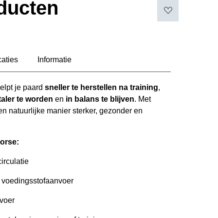
ducten
caties
Informatie
elpt je paard
sneller te herstellen na training
,
taler te worden
en
in balans te blijven
. Met
 natuurlijke manier sterker, gezonder en
orse:
irculatie
n voedingsstofaanvoer
fvoer