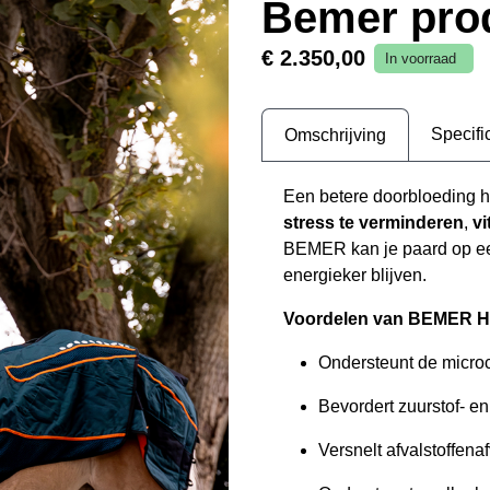
Bemer pro
€ 2.350,00
In voorraad
Specifi
Omschrijving
Een betere doorbloeding h
stress te verminderen
,
vi
BEMER kan je paard op een
energieker blijven.
Voordelen van BEMER H
Ondersteunt de microc
Bevordert zuurstof- e
Versnelt afvalstoffena