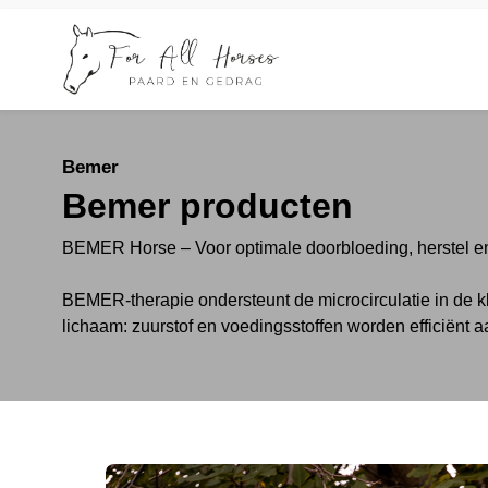
Bemer
Bemer producten
BEMER Horse – Voor optimale doorbloeding, herstel en
BEMER-therapie ondersteunt de
microcirculatie
in de k
lichaam: zuurstof en voedingsstoffen worden efficiënt a