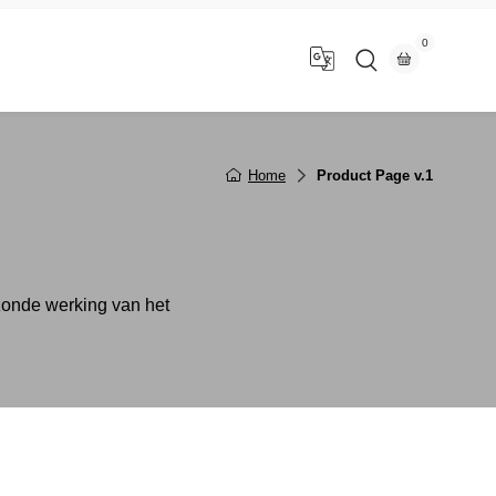
0
n
Home
Product Page v.1
ezonde werking van het