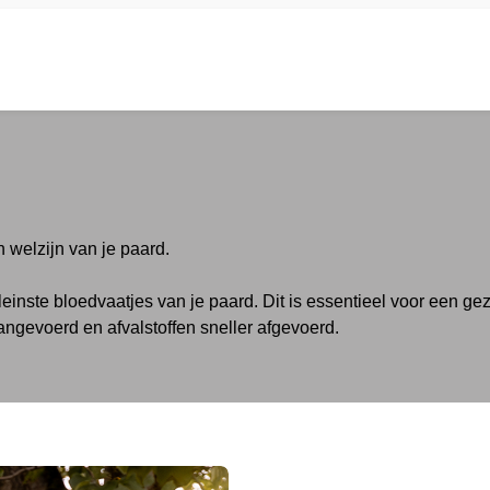
Home
Webshop
Contact
Winkelwage
 welzijn van je paard.
leinste bloedvaatjes van je paard. Dit is essentieel voor een g
angevoerd en afvalstoffen sneller afgevoerd.