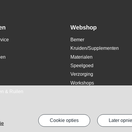
en
Webshop
vice
Bemer
Kruiden/Supplementen
den
Materialen
Speelgoed
Verzorging
Workshops
en & Ruilen
cookie opties
later opn
ie