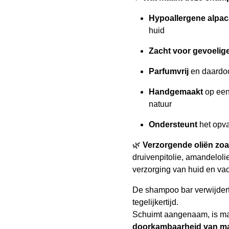
Hypoallergene alpac
huid
Zacht voor gevoelig
Parfumvrij
en daardoo
Handgemaakt
op een
natuur
Ondersteunt
het opva
🌿
Verzorgende oliën zoa
druivenpitolie, amandelol
verzorging van huid en vac
De shampoo bar verwijdert 
tegelijkertijd.
Schuimt aangenaam, is makk
doorkambaarheid van ma