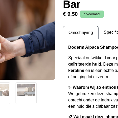
Bar
€ 9,50
In voorraad
Specifi
Omschrijving
Doderm Alpaca Shampoo
Speciaal ontwikkeld voor 
geïrriteerde huid
. Deze m
keratine
en is een echte a
of neiging tot eczeem.
✨
Waarom wij zo enthousi
We gebruiken deze shampoo
oprecht onder de indruk va
een huid die zichtbaar tot 
💚
Wat maakt deze shamp