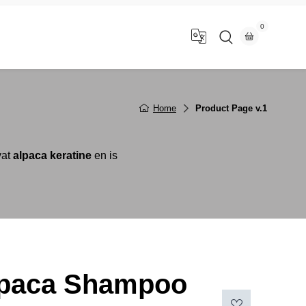
0
n
Home
Product Page v.1
vat
alpaca keratine
en is
paca Shampoo