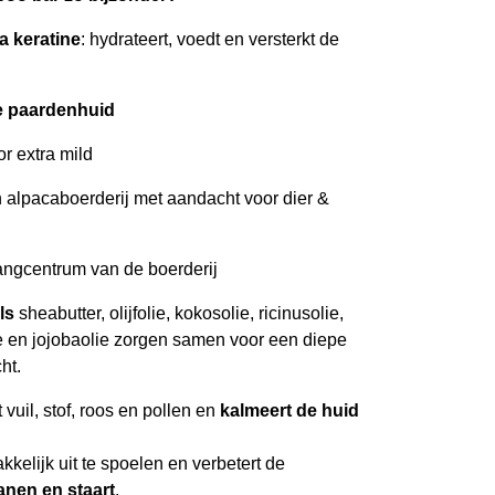
a keratine
: hydrateert, voedt en versterkt de
e paardenhuid
r extra mild
 alpacaboerderij met aandacht voor dier &
ngcentrum van de boerderij
ls
sheabutter, olijfolie, kokosolie, ricinusolie,
ie en jojobaolie zorgen samen voor een diepe
ht.
vuil, stof, roos en pollen en
kalmeert de huid
elijk uit te spoelen en verbetert de
nen en staart
.