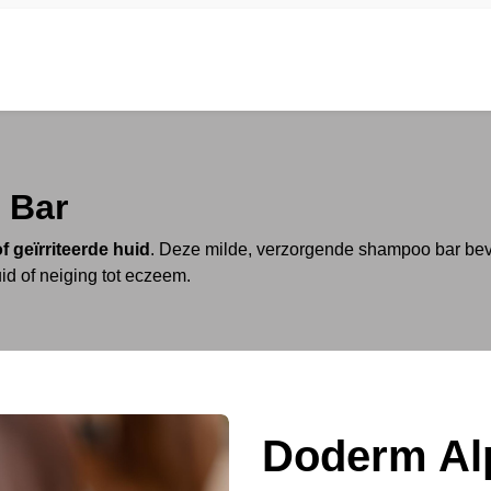
Home
Webshop
Contact
Winkelwage
 Bar
f geïrriteerde huid
. Deze milde, verzorgende shampoo bar be
d of neiging tot eczeem.
Doderm Al