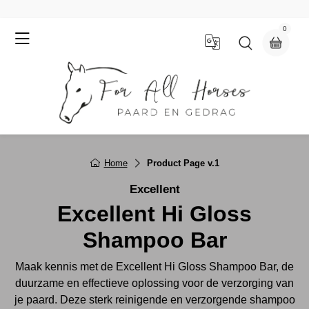
0
Home
Product Page v.1
Excellent
Excellent Hi Gloss
Shampoo Bar
Maak kennis met de Excellent Hi Gloss Shampoo Bar, de
duurzame en effectieve oplossing voor de verzorging van
je paard. Deze sterk reinigende en verzorgende shampoo