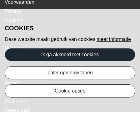
Voorwaarden
Privacy
Cookies
COOKIES
Klachten
Retourneren & Ruilen
Deze website maakt gebruik van cookies
meer informatie
Sitemap
ik ga akkoord met cookies
Favorieten
Webshop
later opnieuw tonen
Bemer
cookie opties
Kruiden/Supplementen
Materialen
Speelgoed
Verzorging
Workshops