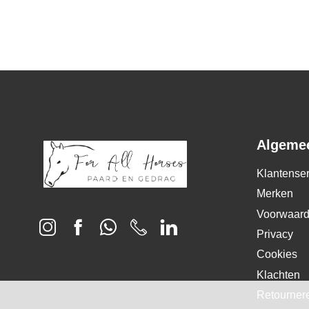
meer info
€ 24,95
Algeme
Klantenser
Merken
Voorwaar
Privacy
Cookies
Klachten
Retourner