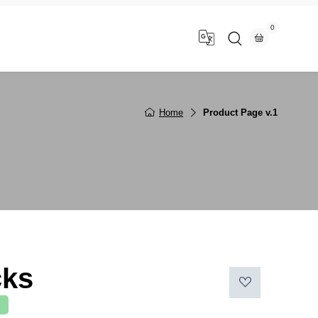
0
n
Home
Product Page v.1
cks