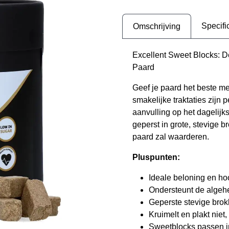
Specifi
Omschrijving
Excellent Sweet Blocks: D
Paard
Geef je paard het beste m
smakelijke traktaties zijn
aanvulling op het dagelijk
geperst in grote, stevige 
paard zal waarderen.
Pluspunten:
Ideale beloning en h
Ondersteunt de algeh
Geperste stevige brok
Kruimelt en plakt niet,
Sweetblocks passen i