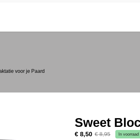
Home
Webshop
Contact
Winkelwage
ktatie voor je Paard
Sweet Blo
€ 8,50
€ 8,95
In voorraad