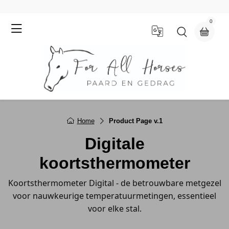
0
Home
Product Page v.1
Digitale
koortsthermometer
Koortsthermometer Digital - de betrouwbare metgezel
voor nauwkeurige temperatuurmetingen, essentieel
voor elke stal.