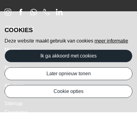
Algemeen
COOKIES
Klantenservice
Deze website maakt gebruik van cookies
meer informatie
Merken
ik ga akkoord met cookies
Voorwaarden
Privacy
later opnieuw tonen
Cookies
Klachten
cookie opties
Retourneren & Ruilen
Sitemap
Favorieten
Webshop