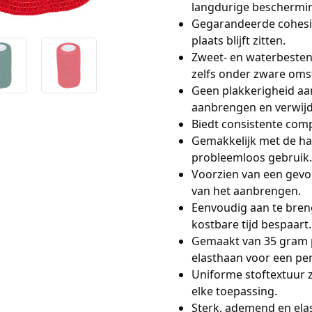
langdurige beschermi
Gegarandeerde cohesie
plaats blijft zitten.
Zweet- en waterbeste
zelfs onder zware om
Geen plakkerigheid aa
aanbrengen en verwijd
Biedt consistente com
Gemakkelijk met de ha
probleemloos gebruik.
Voorzien van een gev
van het aanbrengen.
Eenvoudig aan te bren
kostbare tijd bespaart.
Gemaakt van 35 gram 
elasthaan voor een pe
Uniforme stoftextuur 
elke toepassing.
Sterk, ademend en ela