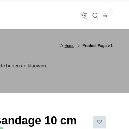
0
n
Home
Product Page v.1
 de benen en klauwen
Bandage 10 cm