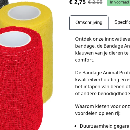
€ 2,75
€ 2,95
In voorraad
Specifi
Omschrijving
Ontdek onze innovatieve 
bandage, de Bandage An
klauwen van je dieren t
comfort.
De Bandage Animal Profi 
kwaliteitverhouding en is
het intapen van benen of
of andere benodigdheden,
Waarom kiezen voor onze
voordelen op een rij:
Duurzaamheid gegaran