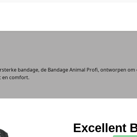
Home
Webshop
Contact
Winkelwage
persterke bandage, de Bandage Animal Profi, ontworpen om
t en comfort.
Excellent 