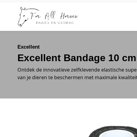
Excellent
Excellent Bandage 10 cm
Ontdek de innovatieve zelfklevende elastische su
van je dieren te beschermen met maximale kwalitei